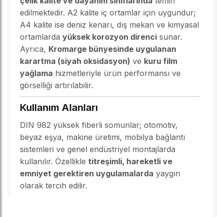
çelik kalite ve dayanım sınıflarında
temin
edilmektedir. A2 kalite iç ortamlar için uygundur;
A4 kalite ise deniz kenarı, dış mekan ve kimyasal
ortamlarda
yüksek korozyon direnci
sunar.
Ayrıca,
Kromarge bünyesinde uygulanan
karartma (siyah oksidasyon)
ve
kuru film
yağlama
hizmetleriyle ürün performansı ve
görselliği artırılabilir.
Kullanım Alanları
DIN 982 yüksek fiberli somunlar; otomotiv,
beyaz eşya, makine üretimi, mobilya bağlantı
sistemleri ve genel endüstriyel montajlarda
kullanılır. Özellikle
titreşimli, hareketli ve
emniyet gerektiren uygulamalarda
yaygın
olarak tercih edilir.