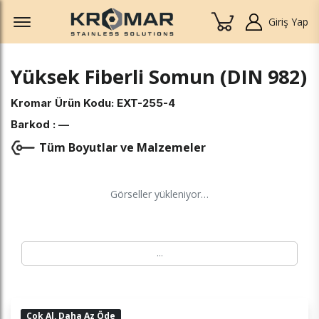
Offcanvas Menu Open
Giriş Yap
Yüksek Fiberli Somun (DIN 982)
Kromar Ürün Kodu:
EXT-255-4
Barkod :
—
Tüm Boyutlar ve Malzemeler
Görseller yükleniyor…
…
Çok Al, Daha Az Öde