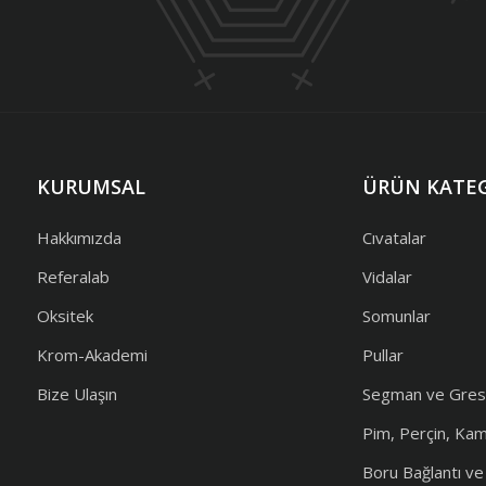
KURUMSAL
ÜRÜN KATEG
Hakkımızda
Cıvatalar
Referalab
Vidalar
Oksitek
Somunlar
Krom-Akademi
Pullar
Bize Ulaşın
Segman ve Gres
Pim, Perçin, Ka
Boru Bağlantı v