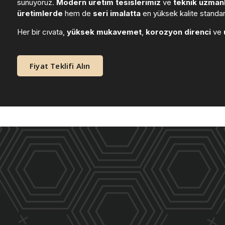
sunuyoruz.
Modern üretim tesislerimiz
ve
teknik uzmanl
üretimlerde
hem de
seri imalatta
en yüksek kalite standart
Her bir cıvata,
yüksek mukavemet
,
korozyon direnci
ve
Fiyat Teklifi Alın