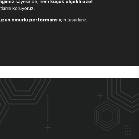
ığımız
sayesinde, hem
küçük ölçekli özel
larını koruyoruz.
uzun ömürlü performans
için tasarlanır.