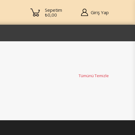
Sepetim
Giriş Yap
₺0,00
Tümünü Temizle