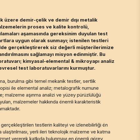
k üzere demir-çelik ve demir dışı metalik
alzemelerin proses ve kalite kontrolü,
ulamaları aşamasında gereksinim duyulan test
artlara uygun olarak sunmayı; istenilen testleri
kilde gerçekleştirerek siz değerli müşterilerimize
andırılmasını sağlamayı misyon edinmiştir. Bu
ratuvarı; kimyasal-elemental & mikroyapı analiz
vresel test laboratuvarlarını kurmuştur.
, burulma gibi temel mekanik testler, sertlik
opisi ile elemental analiz; metalografik numune
e; malzeme aşınma analizi ve yüzey pürüzlülüğü
yulan, malzemeler hakkında önemli karakteristik
lamaktadır.
çekleştirilen testlerin kaliteyi ve izlenebilirliği ön
 ulaştırılması, yerli ileri teknolojik malzeme ve katma
izmet vererek katkıda bulunmayı en önemli görev