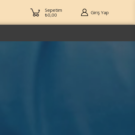
Sepetim
Giriş Yap
₺0,00