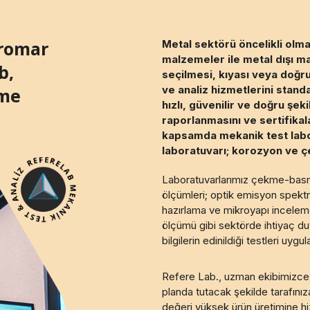
Kromar
Metal sektörü öncelikli olma
malzemeler ile metal dışı m
b,
seçilmesi, kıyası veya doğr
ve analiz hizmetlerini stand
rme
hızlı, güvenilir ve doğru şe
raporlanmasını ve sertifikal
kapsamda mekanik test labo
laboratuvarı; korozyon ve çe
Laboratuvarlarımız çekme-basma
ölçümleri; optik emisyon spektr
hazırlama ve mikroyapı incelem
ölçümü gibi sektörde ihtiyaç du
bilgilerin edinildiği testleri uygu
Refere Lab., uzman ekibimizce ger
planda tutacak şekilde tarafınıza
değeri yüksek ürün üretimine h