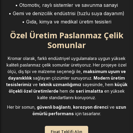
• Otomotiv, raylı sistemler ve savunma sanayi
• Gemi ve denizcilik endüstrisi (tuzlu suya dayanım)
• Gıda, kimya ve medikal üretim tesisleri
Özel Üretim Paslanmaz Çelik
Somunlar
Kromar olarak, farklı endüstriyel uygulamalara uygun yüksek
kaliteli paslanmaz çelik somunlar üretiyoruz. Her projeye özel
ölçü, diş tipi ve malzeme seçeneği ile,
maksimum uyum ve
dayanıklılık
sağlayan çözümler sunuyoruz.
Modern üretim
tesislerimiz
ve
teknik uzmanlığımız
sayesinde, hem
küçük
ölçekli özel üretimlerde
hem de
seri imalatta
en yüksek
kalite standartlarını koruyoruz.
Her bir somun,
güvenli bağlantı
,
korozyon direnci
ve
uzun
ömürlü performans
için tasarlanır.
Fiyat Teklifi Alın