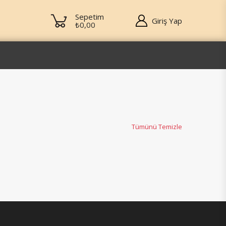
Sepetim
Giriş Yap
₺0,00
Tümünü Temizle