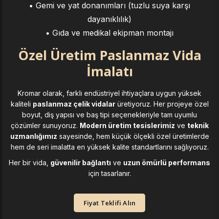
• Gemi ve yat donanımları (tuzlu suya karşı
dayanıklılık)
• Gıda ve medikal ekipman montajı
Özel Üretim Paslanmaz Vida
İmalatı
Kromar olarak, farklı endüstriyel ihtiyaçlara uygun yüksek
kaliteli
paslanmaz çelik vidalar
üretiyoruz. Her projeye özel
boyut, diş yapısı ve baş tipi seçenekleriyle tam uyumlu
çözümler sunuyoruz.
Modern üretim tesislerimiz
ve
teknik
uzmanlığımız
sayesinde, hem küçük ölçekli özel üretimlerde
hem de seri imalatta en yüksek kalite standartlarını sağlıyoruz.
Her bir vida,
güvenilir bağlantı
ve
uzun ömürlü performans
için tasarlanır.
Fiyat Teklifi Alın