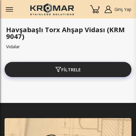
Offcanvas Menu Open
Giriş Yap
Havşabaşlı Torx Ahşap Vidası (KRM
9047)
Vidalar
FİLTRELE