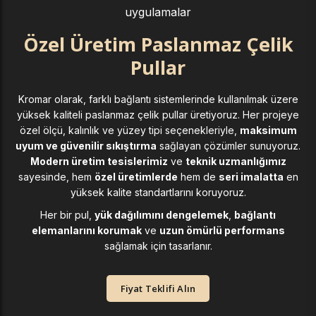
uygulamalar
Özel Üretim Paslanmaz Çelik
Pullar
Kromar olarak, farklı bağlantı sistemlerinde kullanılmak üzere
yüksek kaliteli paslanmaz çelik pullar üretiyoruz. Her projeye
özel ölçü, kalınlık ve yüzey tipi seçenekleriyle,
maksimum
uyum ve güvenilir sıkıştırma
sağlayan çözümler sunuyoruz.
Modern üretim tesislerimiz
ve
teknik uzmanlığımız
sayesinde, hem
özel üretimlerde
hem de
seri imalatta
en
yüksek kalite standartlarını koruyoruz.
Her bir pul,
yük dağılımını dengelemek
,
bağlantı
elemanlarını korumak
ve
uzun ömürlü performans
sağlamak için tasarlanır.
Fiyat Teklifi Alın