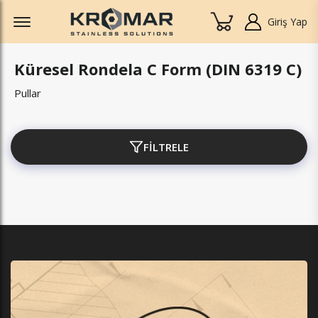
Offcanvas Menu Open
Giriş Yap
Küresel Rondela C Form (DIN 6319 C)
Pullar
FİLTRELE