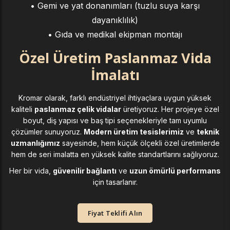
• Gemi ve yat donanımları (tuzlu suya karşı
dayanıklılık)
• Gıda ve medikal ekipman montajı
Özel Üretim Paslanmaz Vida
İmalatı
Kromar olarak, farklı endüstriyel ihtiyaçlara uygun yüksek
kaliteli
paslanmaz çelik vidalar
üretiyoruz. Her projeye özel
boyut, diş yapısı ve baş tipi seçenekleriyle tam uyumlu
çözümler sunuyoruz.
Modern üretim tesislerimiz
ve
teknik
uzmanlığımız
sayesinde, hem küçük ölçekli özel üretimlerde
hem de seri imalatta en yüksek kalite standartlarını sağlıyoruz.
Her bir vida,
güvenilir bağlantı
ve
uzun ömürlü performans
için tasarlanır.
Fiyat Teklifi Alın