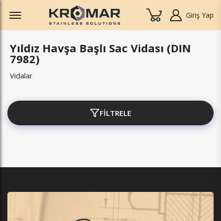
Offcanvas Menu Open
Giriş Yap
Yıldız Havşa Başlı Sac Vidası (DIN
7982)
Vidalar
FİLTRELE