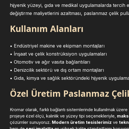
hijyenik yüzeyi, gıda ve medikal uygulamalarda tercih 
değiştirme maliyetlerini azaltması, paslanmaz çelik pull
Kullanım Alanları
• Endüstriyel makine ve ekipman montajları
• İnşaat ve çelik konstrüksiyon uygulamaları
• Otomotiv ve ağır vasıta bağlantıları
• Denizcilik sektörü ve dış ortam montajları
• Gıda, kimya ve sağlık sektöründeki hijyenik uygulama
Özel Üretim Paslanmaz Çelik
Kromar olarak, farklı bağlantı sistemlerinde kullanılmak üzere 
projeye özel ölçü, kalınlık ve yüzey tipi seçenekleriyle,
maksi
çözümler sunuyoruz.
Modern üretim tesislerimiz
ve
tekn
hem de
seri imalatta
en yüksek kalite standartlarını koruyor