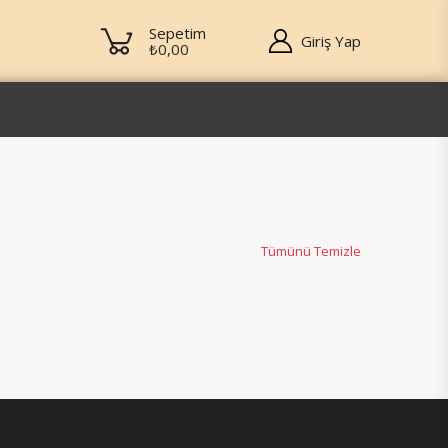
Sepetim
Giriş Yap
₺0,00
Tümünü Temizle