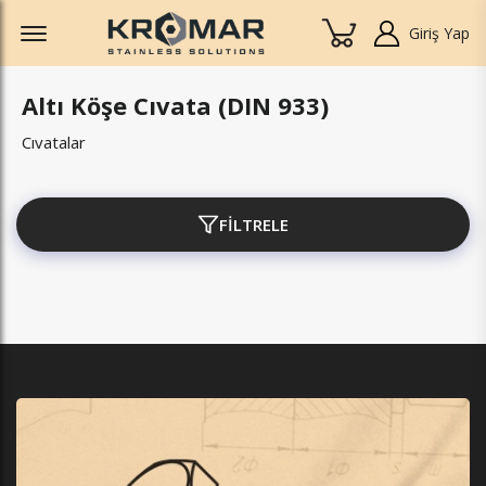
Offcanvas Menu Open
Giriş Yap
Altı Köşe Cıvata (DIN 933)
Cıvatalar
FİLTRELE