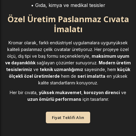
• Gıda, kimya ve medikal tesisler
Özel Üretim Paslanmaz Cıvata
İmalatı
Kromar olarak, farklı endüstriyel uygulamalara uygunyüksek
kaliteli paslanmaz çelik cıvatalar üretiyoruz. Her projeye özel
ölçü, diş tipi ve baş formu seçenekleriyle,
maksimum uyum
ve dayanıklılık
sağlayan çözümler sunuyoruz.
Modern üretim
tesislerimiz
ve
teknik uzmanlığımız
sayesinde, hem
küçük
ölçekli özel üretimlerde
hem de
seri imalatta
en yüksek
kalite standartlarını koruyoruz.
Her bir cıvata,
yüksek mukavemet
,
korozyon direnci
ve
uzun ömürlü performans
için tasarlanır.
Fiyat Teklifi Alın