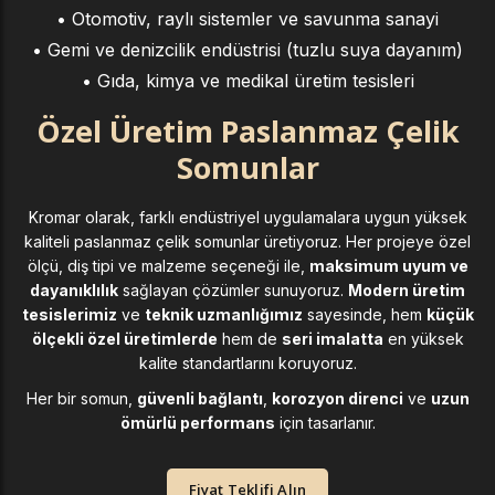
• Otomotiv, raylı sistemler ve savunma sanayi
• Gemi ve denizcilik endüstrisi (tuzlu suya dayanım)
• Gıda, kimya ve medikal üretim tesisleri
Özel Üretim Paslanmaz Çelik
Somunlar
Kromar olarak, farklı endüstriyel uygulamalara uygun yüksek
kaliteli paslanmaz çelik somunlar üretiyoruz. Her projeye özel
ölçü, diş tipi ve malzeme seçeneği ile,
maksimum uyum ve
dayanıklılık
sağlayan çözümler sunuyoruz.
Modern üretim
tesislerimiz
ve
teknik uzmanlığımız
sayesinde, hem
küçük
ölçekli özel üretimlerde
hem de
seri imalatta
en yüksek
kalite standartlarını koruyoruz.
Her bir somun,
güvenli bağlantı
,
korozyon direnci
ve
uzun
ömürlü performans
için tasarlanır.
Fiyat Teklifi Alın