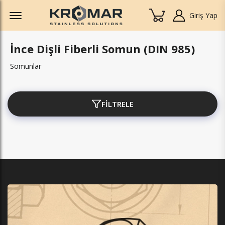
Offcanvas Menu Open
Giriş Yap
İnce Dişli Fiberli Somun (DIN 985)
Somunlar
FİLTRELE