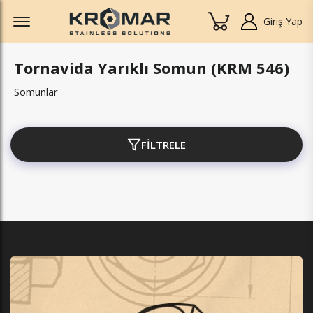
Offcanvas Menu Open
Giriş Yap
Tornavida Yarıklı Somun (KRM 546)
Somunlar
FİLTRELE