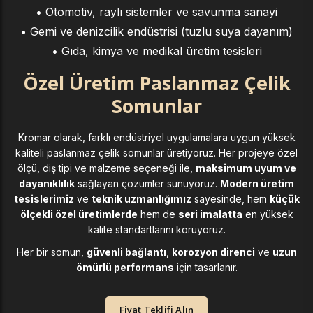
• Otomotiv, raylı sistemler ve savunma sanayi
• Gemi ve denizcilik endüstrisi (tuzlu suya dayanım)
• Gıda, kimya ve medikal üretim tesisleri
Özel Üretim Paslanmaz Çelik
Somunlar
Kromar olarak, farklı endüstriyel uygulamalara uygun yüksek
kaliteli paslanmaz çelik somunlar üretiyoruz. Her projeye özel
ölçü, diş tipi ve malzeme seçeneği ile,
maksimum uyum ve
dayanıklılık
sağlayan çözümler sunuyoruz.
Modern üretim
tesislerimiz
ve
teknik uzmanlığımız
sayesinde, hem
küçük
ölçekli özel üretimlerde
hem de
seri imalatta
en yüksek
kalite standartlarını koruyoruz.
Her bir somun,
güvenli bağlantı
,
korozyon direnci
ve
uzun
ömürlü performans
için tasarlanır.
Fiyat Teklifi Alın