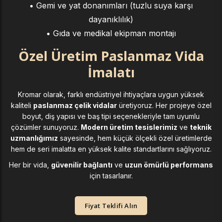
• Gemi ve yat donanımları (tuzlu suya karşı
dayanıklılık)
• Gıda ve medikal ekipman montajı
Özel Üretim Paslanmaz Vida
İmalatı
Kromar olarak, farklı endüstriyel ihtiyaçlara uygun yüksek
kaliteli
paslanmaz çelik vidalar
üretiyoruz. Her projeye özel
boyut, diş yapısı ve baş tipi seçenekleriyle tam uyumlu
çözümler sunuyoruz.
Modern üretim tesislerimiz
ve
teknik
uzmanlığımız
sayesinde, hem küçük ölçekli özel üretimlerde
hem de seri imalatta en yüksek kalite standartlarını sağlıyoruz.
Her bir vida,
güvenilir bağlantı
ve
uzun ömürlü performans
için tasarlanır.
Fiyat Teklifi Alın