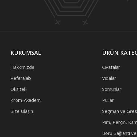
KURUMSAL
ÜRÜN KATEG
Hakkımızda
Cıvatalar
Referalab
Vidalar
Oksitek
Somunlar
Krom-Akademi
Pullar
Bize Ulaşın
Segman ve Gres
Pim, Perçin, Ka
Boru Bağlantı v