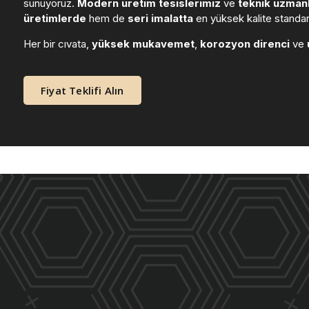
sunuyoruz.
Modern üretim tesislerimiz
ve
teknik uzmanl
üretimlerde
hem de
seri imalatta
en yüksek kalite standart
Her bir cıvata,
yüksek mukavemet
,
korozyon direnci
ve
Fiyat Teklifi Alın