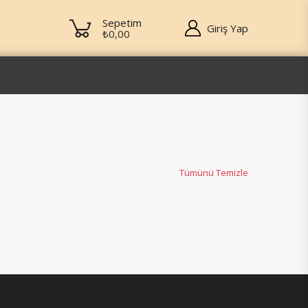
Sepetim
Giriş Yap
₺0,00
Tümünü Temizle