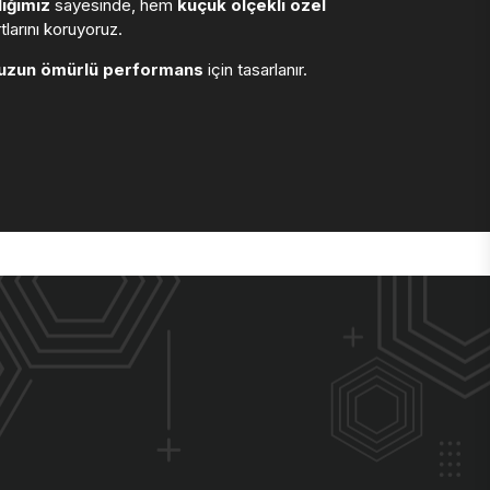
ığımız
sayesinde, hem
küçük ölçekli özel
larını koruyoruz.
uzun ömürlü performans
için tasarlanır.