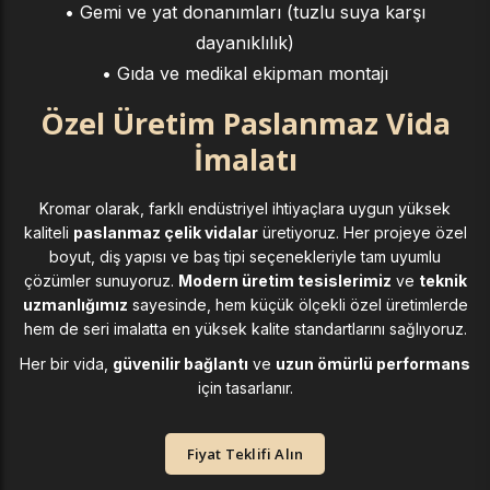
• Gemi ve yat donanımları (tuzlu suya karşı
dayanıklılık)
• Gıda ve medikal ekipman montajı
Özel Üretim Paslanmaz Vida
İmalatı
Kromar olarak, farklı endüstriyel ihtiyaçlara uygun yüksek
kaliteli
paslanmaz çelik vidalar
üretiyoruz. Her projeye özel
boyut, diş yapısı ve baş tipi seçenekleriyle tam uyumlu
çözümler sunuyoruz.
Modern üretim tesislerimiz
ve
teknik
uzmanlığımız
sayesinde, hem küçük ölçekli özel üretimlerde
hem de seri imalatta en yüksek kalite standartlarını sağlıyoruz.
Her bir vida,
güvenilir bağlantı
ve
uzun ömürlü performans
için tasarlanır.
Fiyat Teklifi Alın