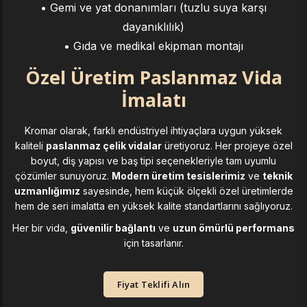
• Gemi ve yat donanımları (tuzlu suya karşı
dayanıklılık)
• Gıda ve medikal ekipman montajı
Özel Üretim Paslanmaz Vida
İmalatı
Kromar olarak, farklı endüstriyel ihtiyaçlara uygun yüksek
kaliteli
paslanmaz çelik vidalar
üretiyoruz. Her projeye özel
boyut, diş yapısı ve baş tipi seçenekleriyle tam uyumlu
çözümler sunuyoruz.
Modern üretim tesislerimiz
ve
teknik
uzmanlığımız
sayesinde, hem küçük ölçekli özel üretimlerde
hem de seri imalatta en yüksek kalite standartlarını sağlıyoruz.
Her bir vida,
güvenilir bağlantı
ve
uzun ömürlü performans
için tasarlanır.
Fiyat Teklifi Alın