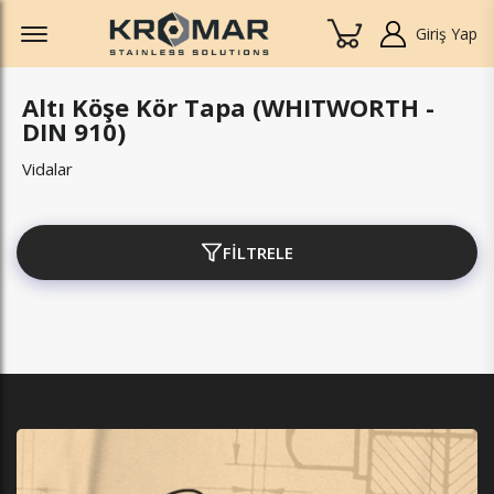
Offcanvas Menu Open
Giriş Yap
Altı Köşe Kör Tapa (WHITWORTH -
DIN 910)
Vidalar
FİLTRELE