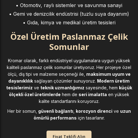
• Otomotiv, raylı sistemler ve savunma sanayi
• Gemi ve denizcilik endüstrisi (tuzlu suya dayanım)
• Gıda, kimya ve medikal üretim tesisleri
Özel Üretim Paslanmaz Çelik
Somunlar
Kromar olarak, farklı endüstriyel uygulamalara uygun yüksek
kaliteli paslanmaz çelik somunlar üretiyoruz. Her projeye özel
ölçü, diş tipi ve malzeme seçeneği ile,
maksimum uyum ve
dayanıklılık
sağlayan çözümler sunuyoruz.
Modern üretim
tesislerimiz
ve
teknik uzmanlığımız
sayesinde, hem
küçük
ölçekli özel üretimlerde
hem de
seri imalatta
en yüksek
kalite standartlarını koruyoruz.
Her bir somun,
güvenli bağlantı
,
korozyon direnci
ve
uzun
ömürlü performans
için tasarlanır.
Fiyat Teklifi Alın