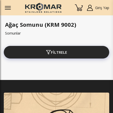
Offcanvas Menu Open
Giriş Yap
Ağaç Somunu (KRM 9002)
Somunlar
FİLTRELE