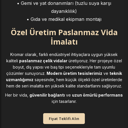
• Gemi ve yat donanımları (tuzlu suya karşı
dayanıklılık)
• Gıda ve medikal ekipman montajı
Özel Üretim Paslanmaz Vida
İmalatı
Kromar olarak, farklı endüstriyel ihtiyaçlara uygun yüksek
kaliteli
paslanmaz çelik vidalar
üretiyoruz. Her projeye özel
boyut, diş yapısı ve baş tipi seçenekleriyle tam uyumlu
çözümler sunuyoruz.
Modern üretim tesislerimiz
ve
teknik
uzmanlığımız
sayesinde, hem küçük ölçekli özel üretimlerde
hem de seri imalatta en yüksek kalite standartlarını sağlıyoruz.
Her bir vida,
güvenilir bağlantı
ve
uzun ömürlü performans
için tasarlanır.
Fiyat Teklifi Alın