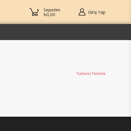
Sepetim
Giriş Yap
₺0,00
Tümünü Temizle