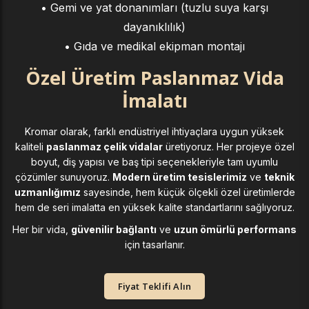
• Gemi ve yat donanımları (tuzlu suya karşı
dayanıklılık)
• Gıda ve medikal ekipman montajı
Özel Üretim Paslanmaz Vida
İmalatı
Kromar olarak, farklı endüstriyel ihtiyaçlara uygun yüksek
kaliteli
paslanmaz çelik vidalar
üretiyoruz. Her projeye özel
boyut, diş yapısı ve baş tipi seçenekleriyle tam uyumlu
çözümler sunuyoruz.
Modern üretim tesislerimiz
ve
teknik
uzmanlığımız
sayesinde, hem küçük ölçekli özel üretimlerde
hem de seri imalatta en yüksek kalite standartlarını sağlıyoruz.
Her bir vida,
güvenilir bağlantı
ve
uzun ömürlü performans
için tasarlanır.
Fiyat Teklifi Alın