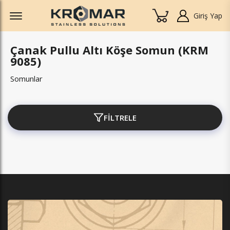
Offcanvas Menu Open
Giriş Yap
Çanak Pullu Altı Köşe Somun (KRM
9085)
Somunlar
FİLTRELE