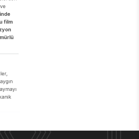
 ve
inde
u film
zyon
ömürlü
ler,
yaygın
kaymayı
kanik