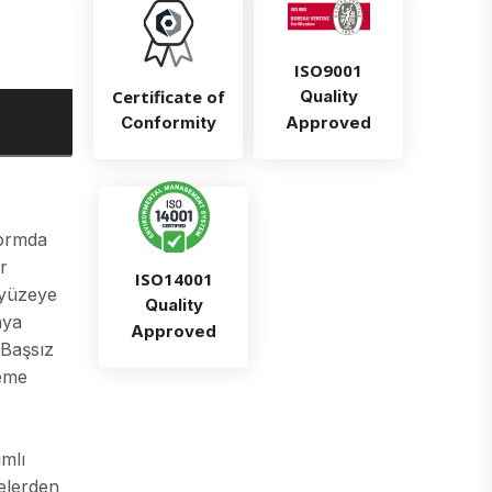
ISO9001
Certificate of
Quality
Conformity
Approved
formda
r
ISO14001
e yüzeye
Quality
aya
Approved
 Başsız
leme
ımlı
elerden