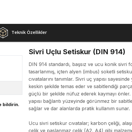
Teknik Özellikler
Sivri Uçlu Setiskur (DIN 914)
DIN 914 standardı, başsız ve ucu konik sivri 
tasarlanmış, içten alyen (imbus) soketli setisku
cıvatalarını tanımlar. Sivri uç yapısı sayesind
keskin şekilde temas eder ve sabitlendiği parç
güçlü bir şekilde nüfuz ederek kaymayı önler.
yapısı bağlantı yüzeyinde görünmez bir sabit
 bildirin.
sağlar ve dar alanlarda pratik kullanım sunar.
Ucu sivri setiskur cıvatalar; karbon çeliği, alaş
çelik ve paslanmaz çelik (A2, A4) gibi malzem