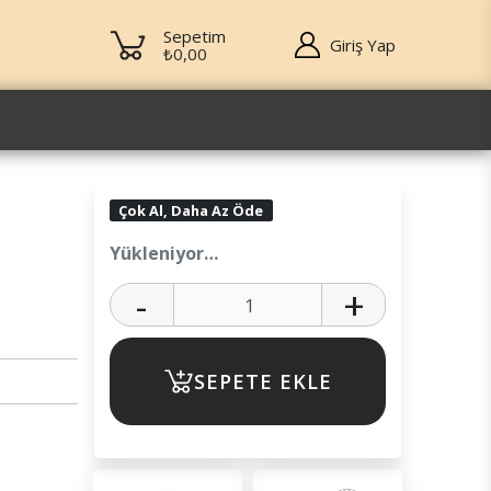
Sepetim
Giriş Yap
₺0,00
Çok Al, Daha Az Öde
Yükleniyor…
-
+
SEPETE EKLE