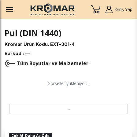
Offcanvas Menu Open
Giriş Yap
Pul (DIN 1440)
Kromar Ürün Kodu:
EXT-301-4
Barkod :
—
Tüm Boyutlar ve Malzemeler
Görseller yükleniyor…
…
Çok Al, Daha Az Öde