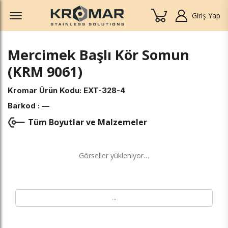
Offcanvas Menu Open
Giriş Yap
Mercimek Başlı Kör Somun
(KRM 9061)
Kromar Ürün Kodu:
EXT-328-4
Barkod :
—
Tüm Boyutlar ve Malzemeler
Görseller yükleniyor…
…