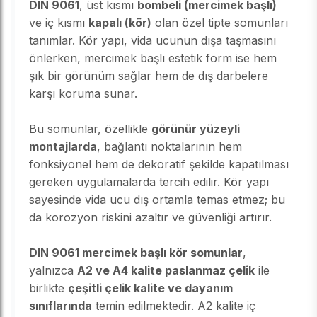
DIN 9061
, üst kısmı
bombeli (mercimek başlı)
ve iç kısmı
kapalı (kör)
olan özel tipte somunları
tanımlar. Kör yapı, vida ucunun dışa taşmasını
önlerken, mercimek başlı estetik form ise hem
şık bir görünüm sağlar hem de dış darbelere
karşı koruma sunar.
Bu somunlar, özellikle
görünür yüzeyli
montajlarda
, bağlantı noktalarının hem
fonksiyonel hem de dekoratif şekilde kapatılması
gereken uygulamalarda tercih edilir. Kör yapı
sayesinde vida ucu dış ortamla temas etmez; bu
da korozyon riskini azaltır ve güvenliği artırır.
DIN 9061 mercimek başlı kör somunlar
,
yalnızca
A2 ve A4 kalite paslanmaz çelik
ile
birlikte
çeşitli çelik kalite ve dayanım
sınıflarında
temin edilmektedir. A2 kalite iç