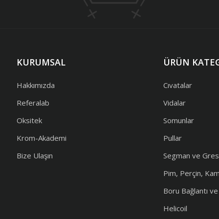
KURUMSAL
ÜRÜN KATEG
Hakkımızda
Cıvatalar
Referalab
Vidalar
Oksitek
Somunlar
Krom-Akademi
Pullar
Bize Ulaşın
Segman ve Gres
Pim, Perçin, Ka
Boru Bağlantı v
Helicoil