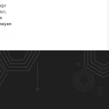
ağır
eri,
n
rmeyen