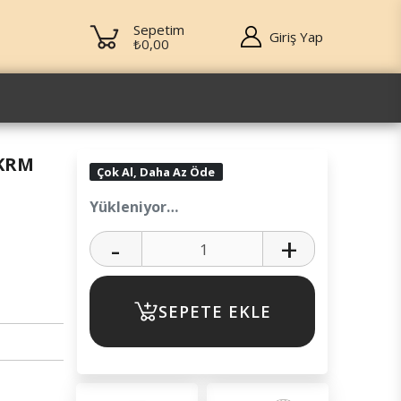
Sepetim
Giriş Yap
₺0,00
(KRM
Çok Al, Daha Az Öde
Yükleniyor…
-
+
SEPETE EKLE