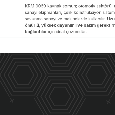
KRM 9060 kaynak somun; otomotiv sektörü, 
sanayi ekipmanları, çelik konstrüksiyon sisteml
savunma sanayi ve makinelerde kullanılır.
Uzu
ömürlü, yüksek dayanımlı ve bakım gerekti
bağlantılar
için ideal çözümdür.