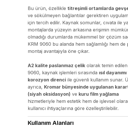
Bu ürün, özellikle
titreşimli ortamlarda gev
ve sökülmeyen bağlantılar gerektiren uygulam
için tercih edilir. Kaynak somunlar, cıvata ile y
montajlarda yüzeyin arkasına erişimin mümkü
olmadığı durumlarda mükemmel bir çözüm sağ
KRM 9060 bu alanda hem sağlamlığı hem de p
montaj avantajıyla öne çıkar.
A2 kalite paslanmaz çelik
olarak temin edile
9060, kaynak işlemleri sırasında
ısıl dayanımı
korozyon direnci
ile güvenli kullanım sunar. 
ayrıca,
Kromar bünyesinde uygulanan kara
(siyah oksidasyon)
ve
kuru film yağlama
hizmetleriyle hem estetik hem de işlevsel olar
kullanıcı ihtiyaçlarına göre özelleştirilebilir.
Kullanım Alanları