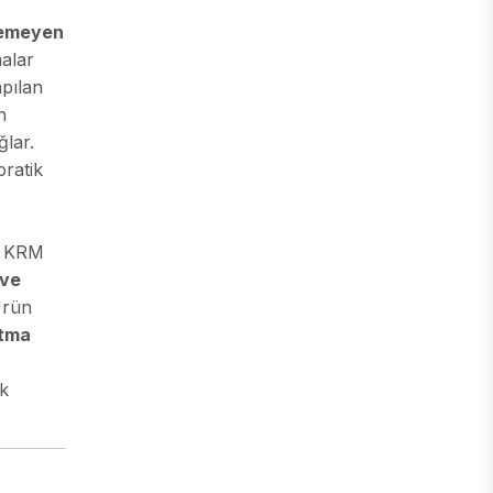
şemeyen
alar
apılan
n
lar.
ratik
n KRM
 ve
Ürün
rtma
ak