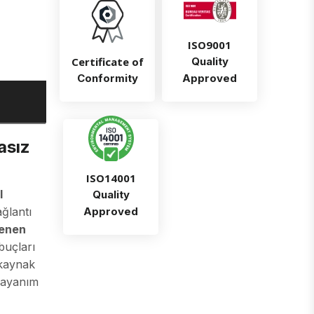
ISO9001
Certificate of
Quality
Conformity
Approved
asız
ISO14001
l
Quality
ğlantı
Approved
lenen
buçları
 kaynak
 dayanım