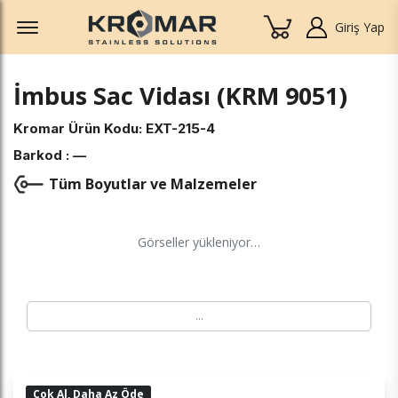
Offcanvas Menu Open
Giriş Yap
İmbus Sac Vidası (KRM 9051)
Kromar Ürün Kodu:
EXT-215-4
Barkod :
—
Tüm Boyutlar ve Malzemeler
Görseller yükleniyor…
…
Çok Al, Daha Az Öde