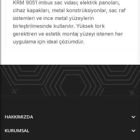
KRM 9051 imbus sac vidası; elektrik panoları,
cihaz kapakları, metal konstrüksiyonlar, sac raf
sistemleri ve ince metal yüzeylerin
birleştirilmesinde kullanılır. Yüksek tork
gerektiren ve estetik montaj yüzeyi istenen her
uygulama için ideal çözümdür.
HAKKIMIZDA
KURUMSAL