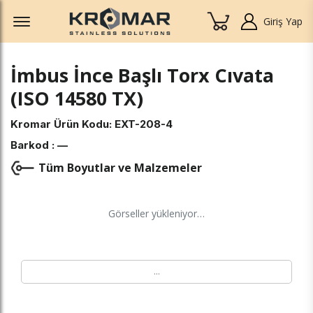
Offcanvas Menu Open
Giriş Yap
İmbus İnce Başlı Torx Cıvata
(ISO 14580 TX)
Kromar Ürün Kodu:
EXT-208-4
Barkod :
—
Tüm Boyutlar ve Malzemeler
Görseller yükleniyor…
…