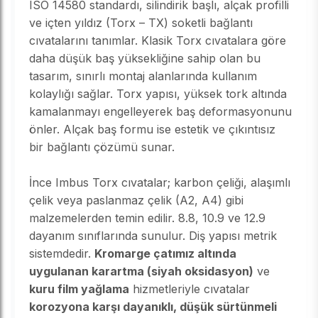
ISO 14580 standardı, silindirik başlı, alçak profilli
ve içten yıldız (Torx – TX) soketli bağlantı
cıvatalarını tanımlar. Klasik Torx cıvatalara göre
daha düşük baş yüksekliğine sahip olan bu
tasarım, sınırlı montaj alanlarında kullanım
kolaylığı sağlar. Torx yapısı, yüksek tork altında
kamalanmayı engelleyerek baş deformasyonunu
önler. Alçak baş formu ise estetik ve çıkıntısız
bir bağlantı çözümü sunar.
İnce Imbus Torx cıvatalar; karbon çeliği, alaşımlı
çelik veya paslanmaz çelik (A2, A4) gibi
malzemelerden temin edilir. 8.8, 10.9 ve 12.9
dayanım sınıflarında sunulur. Diş yapısı metrik
sistemdedir.
Kromarge çatımız altında
uygulanan karartma (siyah oksidasyon)
ve
kuru film yağlama
hizmetleriyle cıvatalar
korozyona karşı dayanıklı, düşük sürtünmeli