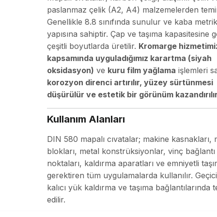
paslanmaz çelik (A2, A4) malzemelerden temin 
Genellikle 8.8 sınıfında sunulur ve kaba metrik
yapısına sahiptir. Çap ve taşıma kapasitesine 
çeşitli boyutlarda üretilir.
Kromarge hizmetimi
kapsamında uyguladığımız karartma (siyah
oksidasyon)
ve
kuru film yağlama
işlemleri s
korozyon direnci artırılır, yüzey sürtünmesi
düşürülür ve estetik bir görünüm kazandırılır
Kullanım Alanları
DIN 580 mapalı cıvatalar; makine kasnakları,
blokları, metal konstrüksiyonlar, vinç bağlantı
noktaları, kaldırma aparatları ve emniyetli taş
gerektiren tüm uygulamalarda kullanılır. Geçic
kalıcı yük kaldırma ve taşıma bağlantılarında t
edilir.