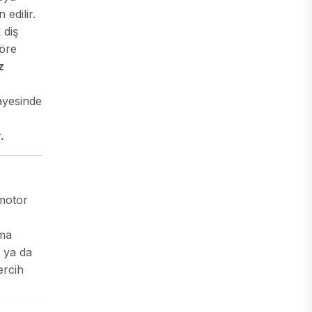
edilir.
 diş
göre
z
ayesinde
.
 motor
ıma
i ya da
ercih