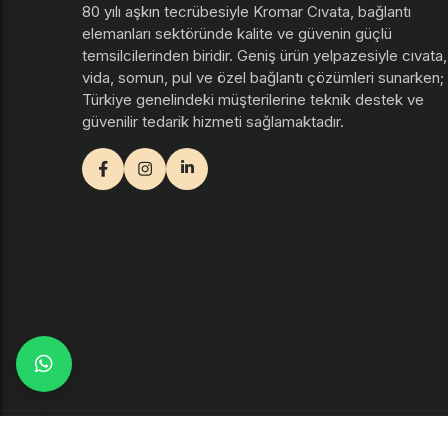
80 yılı aşkın tecrübesiyle Kromar Cıvata, bağlantı
elemanları sektöründe kalite ve güvenin güçlü
temsilcilerinden biridir. Geniş ürün yelpazesiyle cıvata,
vida, somun, pul ve özel bağlantı çözümleri sunarken;
Türkiye genelindeki müşterilerine teknik destek ve
güvenilir tedarik hizmeti sağlamaktadır.
facebook
instagram
youtube
WhatsApp
© 2026
Yazılım
Arel Tasarım
. Tüm hakları saklıdır.