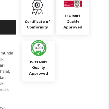
ISO9001
Certificate of
Quality
Conformity
Approved
ormunda
ük
ISO14001
arı
Quality
halat,
Approved
dan
ük
ratik
veya