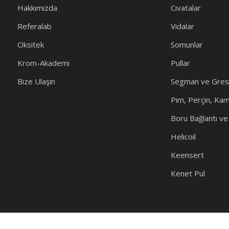
Hakkımızda
Cıvatalar
Referalab
Vidalar
Oksitek
Somunlar
Krom-Akademi
Pullar
Bize Ulaşın
Segman ve Gres
Pim, Perçin, Ka
Boru Bağlantı v
Helicoil
Keensert
Kenet Pul