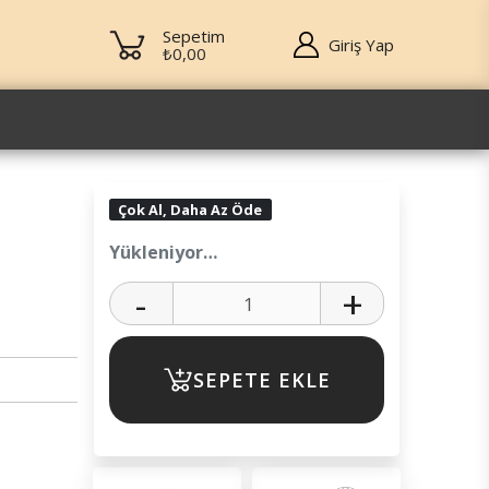
Sepetim
Giriş Yap
₺0,00
Çok Al, Daha Az Öde
Yükleniyor…
-
+
SEPETE EKLE