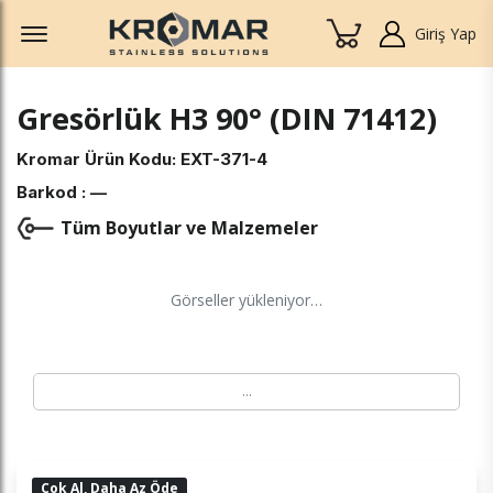
Offcanvas Menu Open
Giriş Yap
Gresörlük H3 90° (DIN 71412)
Kromar Ürün Kodu:
EXT-371-4
Barkod :
—
Tüm Boyutlar ve Malzemeler
Görseller yükleniyor…
…
Çok Al, Daha Az Öde