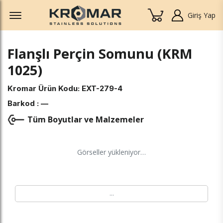
Offcanvas Menu Open
Giriş Yap
Flanşlı Perçin Somunu (KRM
1025)
Kromar Ürün Kodu:
EXT-279-4
Barkod :
—
Tüm Boyutlar ve Malzemeler
Görseller yükleniyor…
…