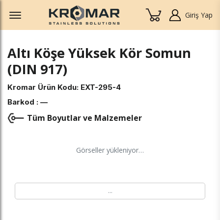
Offcanvas Menu Open
Giriş Yap
Altı Köşe Yüksek Kör Somun
(DIN 917)
Kromar Ürün Kodu:
EXT-295-4
Barkod :
—
Tüm Boyutlar ve Malzemeler
Görseller yükleniyor…
…